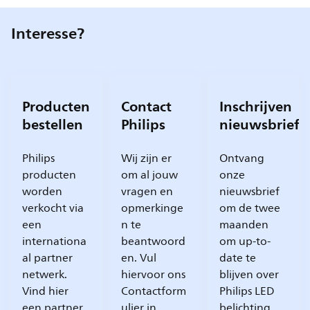
Interesse?
Producten
Contact
Inschrijven
bestellen
Philips
nieuwsbrief
Philips
Wij zijn er
Ontvang
producten
om al jouw
onze
worden
vragen en
nieuwsbrief
verkocht via
opmerkinge
om de twee
een
n te
maanden
internationa
beantwoord
om up-to-
al partner
en. Vul
date te
netwerk.
hiervoor ons
blijven over
Vind hier
Contactform
Philips LED
een partner
ulier in.
belichting