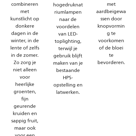
combineren
met
hogedruknat
met
aardbeigewa
riumlampen
kunstlicht op
ssen door
naar de
donkere
knopvormin
voordelen
dagen in de
g te
van LED-
winter, in de
voorkomen
toplighting,
lente of zelfs
of de bloei
terwijl je
in de zomer.
te
gebruik blijft
Zo zorg je
bevorderen.
maken van je
niet alleen
bestaande
voor
HPS-
heerlijke
opstelling en
groenten,
latwerken.
fijn
geurende
kruiden en
sappig fruit,
maar ook
voor een