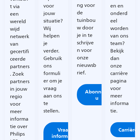
ng voor
voor
en en
t via
de
jouw
onderd
een
tuinbou
situatie?
eel
wereld
w door
Wij
worden
wijd
je in te
helpen
van ons
netwerk
schrijve
je
team?
van
n voor
verder.
Bekijk
gecertifi
onze
Gebruik
dan
ceerde
nieuwsb
ons
onze
partners
rief.
formuli
carrière
. Zoek
er om je
pagina
partners
vraag
voor
in jouw
Abonneer
aan ons
meer
regio
u
te
informa
voor
stellen.
tie.
meer
informa
tie over
Vraag
Carrière
Philips
informatie