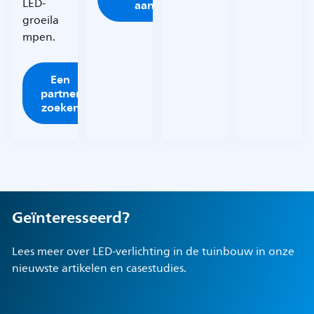
LED-
aan
groeila
mpen.
Een
partner
zoeken
Geïnteresseerd?
Lees meer over LED-verlichting in de tuinbouw in onze
nieuwste artikelen en casestudies.