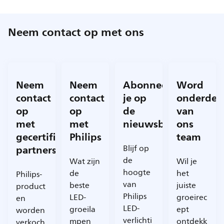
Neem contact op met ons
Neem
Neem
Abonneer
Word
contact
contact
je op
onderdee
op
op
de
van
met
met
nieuwsbrief
ons
gecertificeerde
Philips
team
partners
Blijf op
de
Wat zijn
Wil je
hoogte
de
het
Philips-
van
beste
juiste
product
Philips
LED-
groeirec
en
LED-
groeila
ept
worden
verlichti
mpen
ontdekk
verkoch