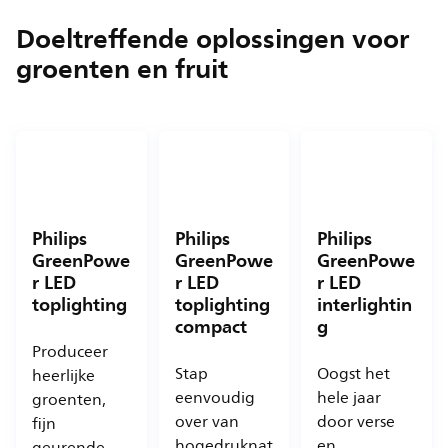
Doeltreffende oplossingen voor
groenten en fruit
Philips
Philips
Philips
GreenPowe
GreenPowe
GreenPowe
r LED
r LED
r LED
toplighting
toplighting
interlightin
compact
g
Produceer
Stap
Oogst het
heerlijke
eenvoudig
hele jaar
groenten,
over van
door verse
fijn
hogedruknat
en