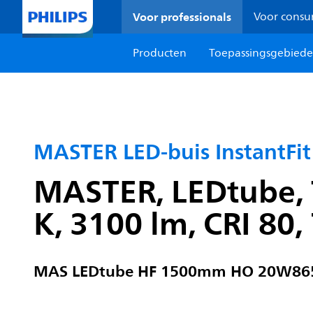
Voor professionals
Voor cons
Producten
Toepassingsgebied
MASTER LED-buis InstantFit
MASTER, LEDtube, 
K, 3100 lm, CRI 80,
MAS LEDtube HF 1500mm HO 20W86