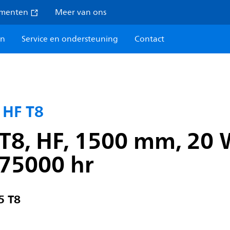
umenten
Meer van ons
en
Service en ondersteuning
Contact
 HF T8
T8, HF, 1500 mm, 20 
 75000 hr
5 T8