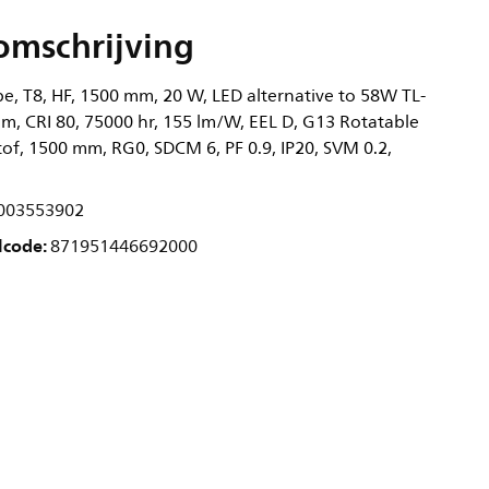
omschrijving
, T8, HF, 1500 mm, 20 W, LED alternative to 58W TL-
lm, CRI 80, 75000 hr, 155 lm/W, EEL D, G13 Rotatable
of, 1500 mm, RG0, SDCM 6, PF 0.9, IP20, SVM 0.2,
003553902
lcode:
871951446692000