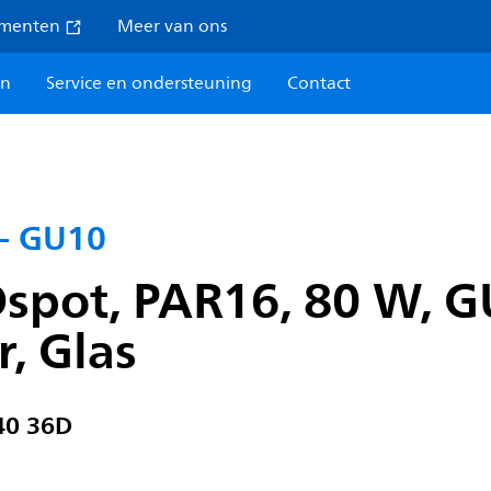
umenten
Meer van ons
en
Service en ondersteuning
Contact
- GU10
spot, PAR16, 80 W, G
r, Glas
40 36D