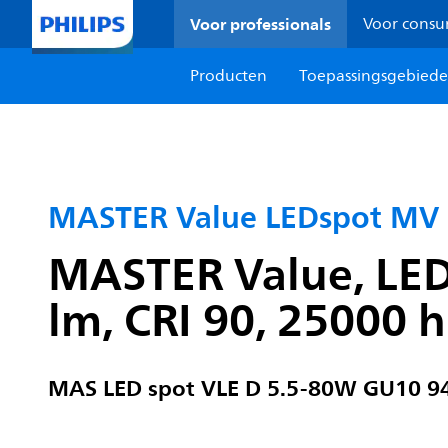
Voor professionals
Voor cons
Producten
Toepassingsgebied
MASTER Value LEDspot MV 
MASTER Value, LED
lm, CRI 90, 25000 h
MAS LED spot VLE D 5.5-80W GU10 9