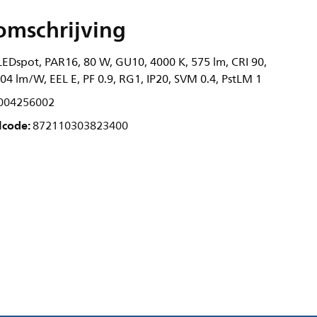
omschrijving
EDspot, PAR16, 80 W, GU10, 4000 K, 575 lm, CRI 90,
104 lm/W, EEL E, PF 0.9, RG1, IP20, SVM 0.4, PstLM 1
004256002
lcode:
872110303823400