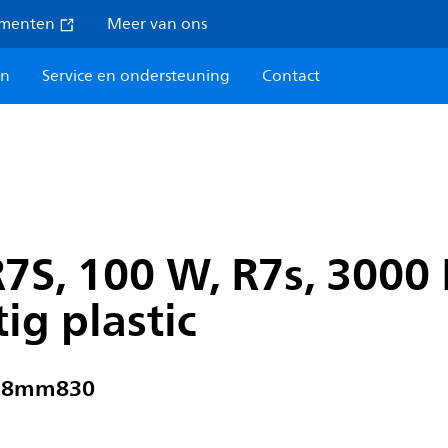
umenten
Meer van ons
en
Service en ondersteuning
Contact
7S, 100 W, R7s, 3000 
ig plastic
S78mm830