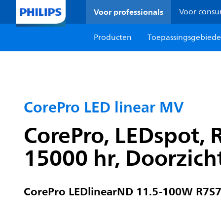
Voor professionals
Voor cons
Producten
Toepassingsgebied
CorePro LED linear MV
CorePro, LEDspot, R
15000 hr, Doorzicht
CorePro LEDlinearND 11.5-100W R7