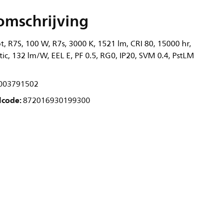
omschrijving
, R7S, 100 W, R7s, 3000 K, 1521 lm, CRI 80, 15000 hr,
tic, 132 lm/W, EEL E, PF 0.5, RG0, IP20, SVM 0.4, PstLM
003791502
lcode:
872016930199300