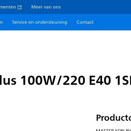
umenten
Meer van ons
en
Service en ondersteuning
Contact
lus 100W/220 E40 1S
Product