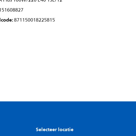
 Plus 100W/220 E40 1SL/12
151608827
lcode:
871150018225815
Selecteer locatie