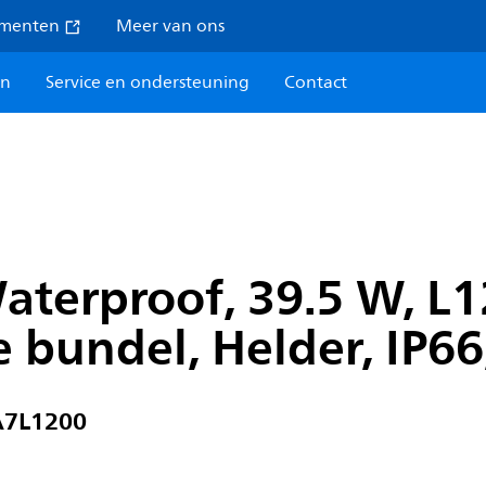
umenten
Meer van ons
en
Service en ondersteuning
Contact
Waterproof, 39.5 W, L
e bundel, Helder, IP6
A7L1200