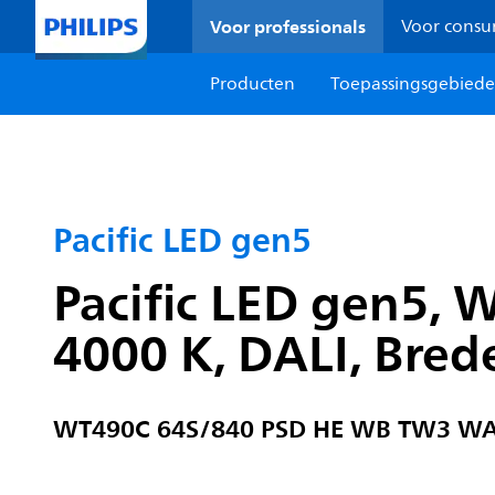
Voor professionals
Voor cons
Producten
Toepassingsgebied
Pacific LED gen5
Pacific LED gen5, 
4000 K, DALI, Bred
WT490C 64S/840 PSD HE WB TW3 W