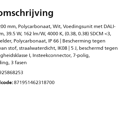
omschrijving
00 mm, Polycarbonaat, Wit, Voedingsunit met DALI-
lm, 39.5 W, 162 lm/W, 4000 K, (0.38, 0.38) SDCM <3,
elder, Polycarbonaat, IP 66 | Bescherming tegen
n stof, straalwaterdicht, IK08 | 5 J, beschermd tegen
igheidsklasse I, Insteekconnector, 7-polig,
ing, 3 fasen
925868253
lcode:
871951462318700