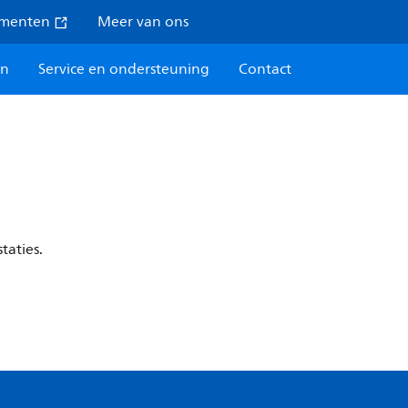
umenten
Meer van ons
en
Service en ondersteuning
Contact
taties.