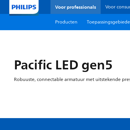
Voor professionals
Voor cons
Producten
Toepassingsgebied
Pacific LED gen5
Robuuste, connectable armatuur met uitstekende pres