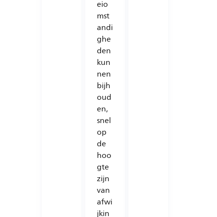
eio
mst
andi
ghe
den
kun
nen
bijh
oud
en,
snel
op
de
hoo
gte
zijn
van
afwi
jkin