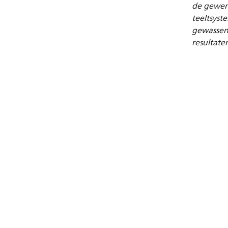
de gewens
teeltsyst
gewassen 
resultate