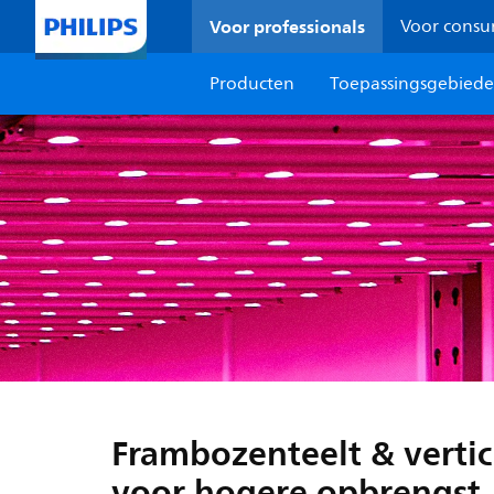
Voor professionals
Voor cons
Producten
Toepassingsgebied
Frambozenteelt & vertic
voor hogere opbrengst