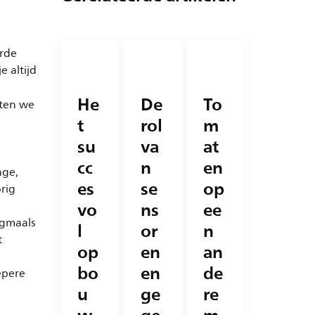
erde
 altijd
He
De
To
hten we
t
rol
m
su
va
at
cc
n
en
nge,
es
se
op
rig
vo
ns
ee
n
ogmaals
l
or
n
t
op
en
an
bo
en
de
epere
u
ge
re