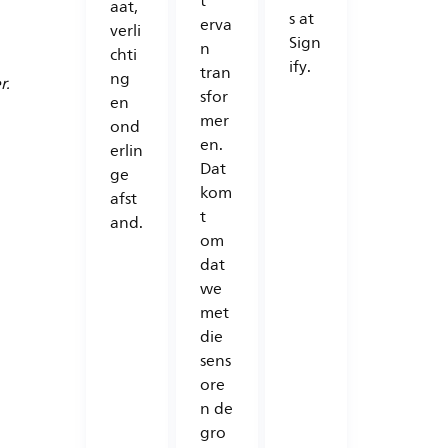
t
aat,
s at
erva
verli
Sign
n
chti
ify.
tran
ng
r.
sfor
en
mer
ond
en.
erlin
Dat
ge
kom
afst
t
and.
om
dat
we
met
die
sens
ore
n de
gro