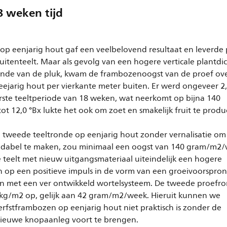
8 weken tijd
op eenjarig hout gaf een veelbelovend resultaat en leverde 
buitenteelt. Maar als gevolg van een hogere verticale plantdi
 einde van de pluk, kwam de frambozenoogst van de proef ov
eejarig hout per vierkante meter buiten. Er werd ongeveer 2
rste teeltperiode van 18 weken, wat neerkomt op bijna 140
 12,0 °Bx lukte het ook om zoet en smakelijk fruit te produ
tweede teeltronde op eenjarig hout zonder vernalisatie om 
ndabel te maken, zou minimaal een oogst van 140 gram/m2
teelt met nieuw uitgangsmateriaal uiteindelijk een hogere
n op een positieve impuls in de vorm van een groeivoorspro
n met een ver ontwikkeld wortelsysteem. De tweede proefr
1 kg/m2 op, gelijk aan 42 gram/m2/week. Hieruit kunnen we
fstframbozen op eenjarig hout niet praktisch is zonder de
nieuwe knopaanleg voort te brengen.