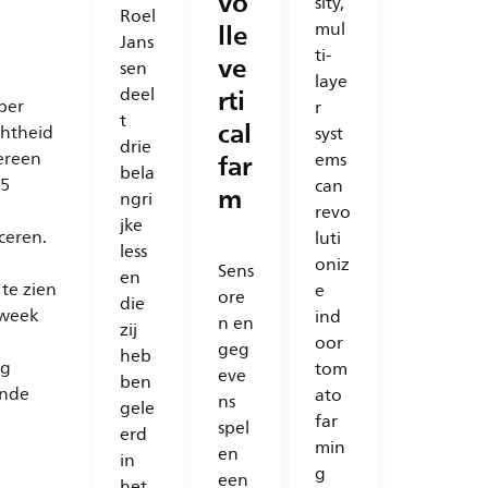
vo
sity,
Roel
lle
mul
Jans
ti-
ve
sen
laye
rti
deel
per
r
t
cal
chtheid
syst
drie
far
ereen
ems
bela
,5
can
m
ngri
revo
jke
ceren.
luti
less
oniz
Sens
en
te zien
e
ore
die
/week
ind
n en
zij
oor
geg
heb
ng
tom
eve
ben
onde
ato
ns
gele
far
spel
erd
min
en
in
g
een
het