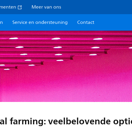
umenten
Meer van ons
en
Service en ondersteuning
Contact
al farming: veelbelovende opti