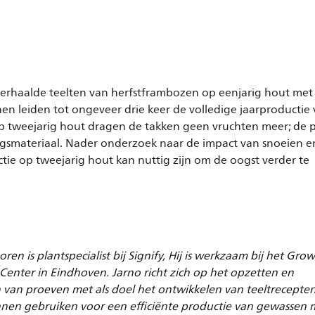
herhaalde teelten van herfstframbozen op eenjarig hout met
en leiden tot ongeveer drie keer de volledige jaarproductie
op tweejarig hout dragen de takken geen vruchten meer; de 
materiaal. Nader onderzoek naar de impact van snoeien e
ie op tweejarig hout kan nuttig zijn om de oogst verder te
ren is plantspecialist bij Signify, Hij is werkzaam bij het Gro
Center in Eindhoven. Jarno richt zich op het opzetten en
 van proeven met als doel het ontwikkelen van teeltrecepten
nnen gebruiken voor een efficiënte productie van gewassen 