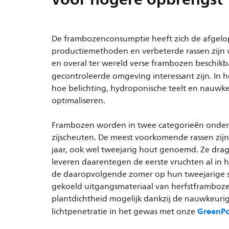
De frambozenconsumptie heeft zich de afgelop
productiemethoden en verbeterde rassen zijn v
en overal ter wereld verse frambozen beschikba
gecontroleerde omgeving interessant zijn. In 
hoe belichting, hydroponische teelt en nauwk
optimaliseren.
Frambozen worden in twee categorieën onderve
zijscheuten. De meest voorkomende rassen zij
jaar, ook wel tweejarig hout genoemd. Ze dra
leveren daarentegen de eerste vruchten al in 
de daaropvolgende zomer op hun tweejarige s
gekoeld uitgangsmateriaal van herfstframboze
plantdichtheid mogelijk dankzij de nauwkeurige
GreenPo
lichtpenetratie in het gewas met onze