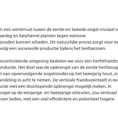
zen een winterrust tussen de eerste en tweede oogst cruciaal 
emaanleg en beschermt planten tegen extreme
ouden kunnen schaden. Dit natuurlijke proces zorgt voor e
olg een succesvolle productie tijdens het teeltseizoen.
g gecontroleerde omgeving besloten we voor een herfstframb
inductie. Het doel was de opbrengst van de eerste herfstoog
n van opeenvolgende oogstrondes op het tweejarig hout, z
ndeling in acht te nemen. De verticale frambozenteelt in e
ctie met een doorlopende opbrengst mogelijk maken. In
 oogst op de eenjarige- en tweejarige scheuten, zou verticaal
nen leiden, met een veel efficiëntere en potentieel hogere