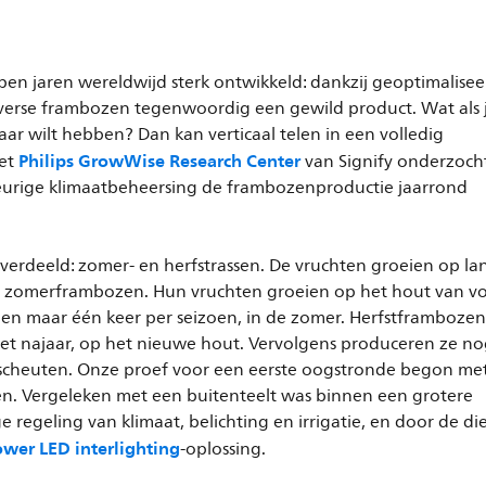
en jaren wereldwijd sterk ontwikkeld: dankzij geoptimalise
erse frambozen tegenwoordig een gewild product. Wat als je
ar wilt hebben? Dan kan verticaal telen in een volledig
Philips GrowWise Research Center
het
van Signify onderzoc
eurige klimaatbeheersing de frambozenproductie jaarrond
rdeeld: zomer- en herfstrassen. De vruchten groeien op la
n zomerframbozen. Hun vruchten groeien op het hout van vo
gen maar één keer per seizoen, in de zomer. Herfstframboze
het najaar, op het nieuwe hout. Vervolgens produceren ze n
cheuten. Onze proef voor een eerste oogstronde begon me
n. Vergeleken met een buitenteelt was binnen een grotere
 regeling van klimaat, belichting en irrigatie, en door de di
wer LED interlighting
-oplossing.