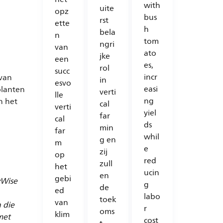
with
uite
opz
bus
rst
ette
h
bela
n
tom
ngri
van
ato
jke
een
es,
rol
succ
incr
 van
in
esvo
easi
planten
verti
lle
ng
n het
cal
verti
yiel
far
cal
ds
min
far
whil
g en
m
e
zij
op
red
zull
het
ucin
en
gebi
wWise
g
de
ed
labo
toek
van
 die
r
oms
klim
met
cost