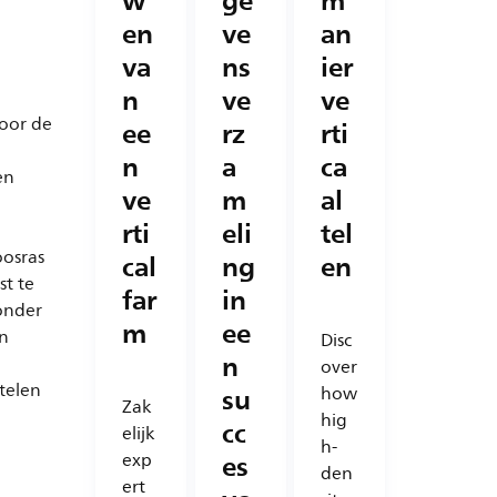
w
ge
m
en
ve
an
va
ns
ier
n
ve
ve
voor de
ee
rz
rti
n
a
ca
en
ve
m
al
rti
eli
tel
oosras
cal
ng
en
st te
far
in
onder
m
ee
en
Disc
n
over
 telen
su
how
Zak
hig
cc
elijk
h-
es
exp
den
ert