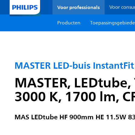
Voor professionals
Voor cons
Producten
Toepassingsgebied
MASTER LED-buis InstantFit
MASTER, LEDtube, 
3000 K, 1700 lm, C
MAS LEDtube HF 900mm HE 11.5W 83