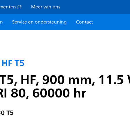
umenten
Meer van ons
en
Service en ondersteuning
Contact
 HF T5
T5, HF, 900 mm, 11.5
RI 80, 60000 hr
0 T5