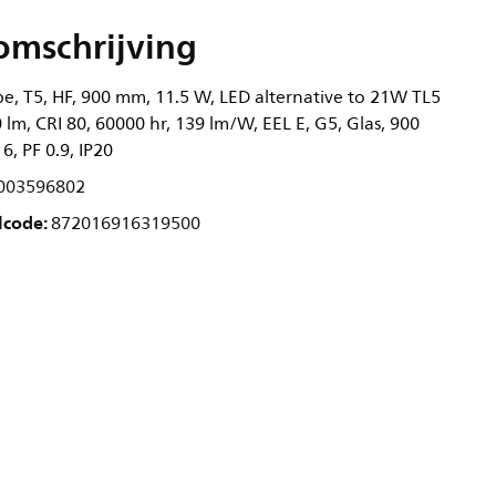
omschrijving
, T5, HF, 900 mm, 11.5 W, LED alternative to 21W TL5
 lm, CRI 80, 60000 hr, 139 lm/W, EEL E, G5, Glas, 900
, PF 0.9, IP20
003596802
lcode:
872016916319500