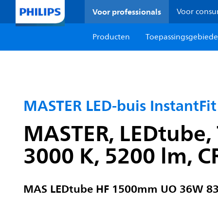
Voor professionals
Voor cons
Producten
Toepassingsgebied
MASTER LED-buis InstantFit
MASTER, LEDtube, 
3000 K, 5200 lm, C
MAS LEDtube HF 1500mm UO 36W 83