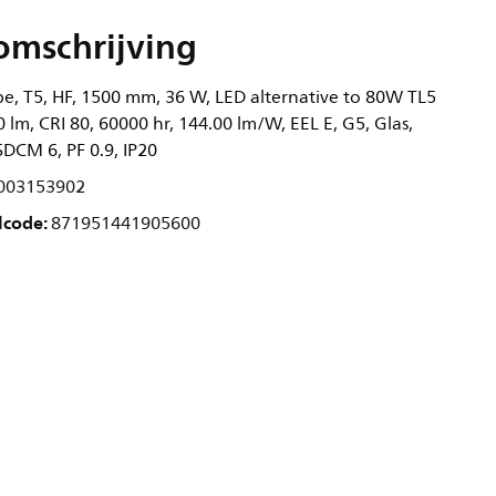
omschrijving
, T5, HF, 1500 mm, 36 W, LED alternative to 80W TL5
 lm, CRI 80, 60000 hr, 144.00 lm/W, EEL E, G5, Glas,
DCM 6, PF 0.9, IP20
003153902
lcode:
871951441905600