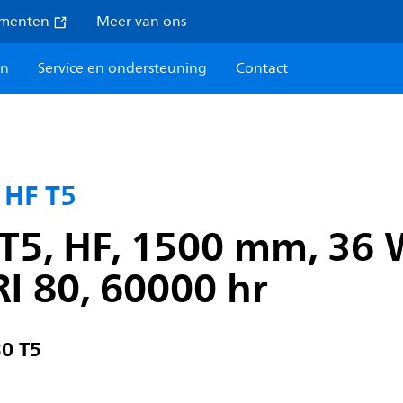
umenten
Meer van ons
en
Service en ondersteuning
Contact
 HF T5
T5, HF, 1500 mm, 36 
RI 80, 60000 hr
0 T5