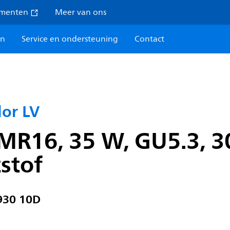
umenten
Meer van ons
en
Service en ondersteuning
Contact
or LV
R16, 35 W, GU5.3, 30
stof
930 10D