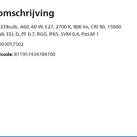
omschrijving
EDbulb, A60, 60 W, E27, 2700 K, 806 lm, CRI 90, 15000
/W, EEL D, PF 0.7, RG0, IP65, SVM 0.4, PstLM 1
003057502
lcode:
871951434784700