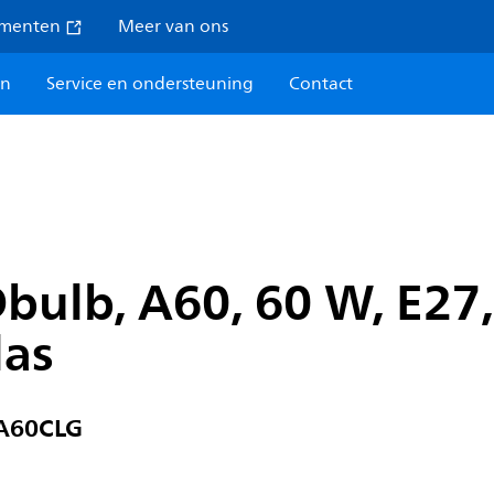
umenten
Meer van ons
en
Service en ondersteuning
Contact
ulb, A60, 60 W, E27,
las
 A60CLG