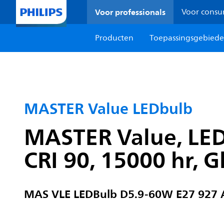
Voor professionals
Voor cons
Producten
Toepassingsgebied
MASTER Value LEDbulb
MASTER Value, LEDb
CRI 90, 15000 hr, G
MAS VLE LEDBulb D5.9-60W E27 927