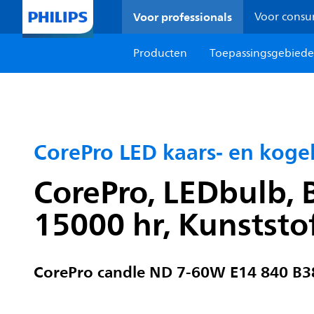
Voor professionals
Voor cons
Producten
Toepassingsgebied
CorePro LED kaars‑ en kogel
CorePro, LEDbulb, B
15000 hr, Kunststo
CorePro candle ND 7-60W E14 840 B3