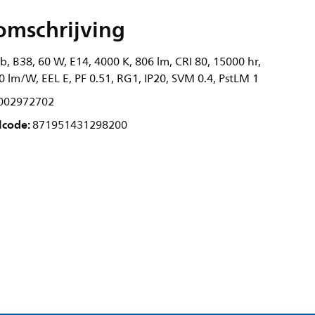
omschrijving
, B38, 60 W, E14, 4000 K, 806 lm, CRI 80, 15000 hr,
0 lm/W, EEL E, PF 0.51, RG1, IP20, SVM 0.4, PstLM 1
002972702
lcode:
871951431298200