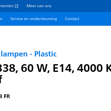
umenten
Meer van ons
en
Service en ondersteuning
Contact
lampen - Plastic
38, 60 W, E14, 4000 K
f
8 FR