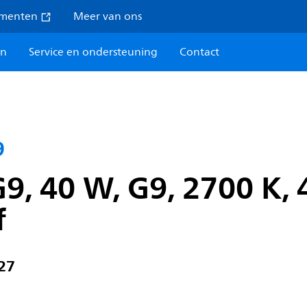
umenten
Meer van ons
en
Service en ondersteuning
Contact
9
9, 40 W, G9, 2700 K, 
f
27