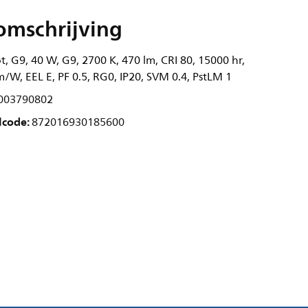
omschrijving
, G9, 40 W, G9, 2700 K, 470 lm, CRI 80, 15000 hr,
m/W, EEL E, PF 0.5, RG0, IP20, SVM 0.4, PstLM 1
003790802
lcode:
872016930185600