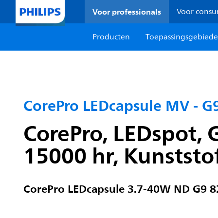
Voor professionals
Voor cons
Producten
Toepassingsgebied
CorePro LEDcapsule MV - G
CorePro, LEDspot, G
15000 hr, Kunststo
CorePro LEDcapsule 3.7-40W ND G9 8