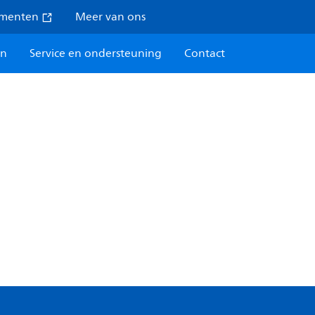
umenten
Meer van ons
en
Service en ondersteuning
Contact