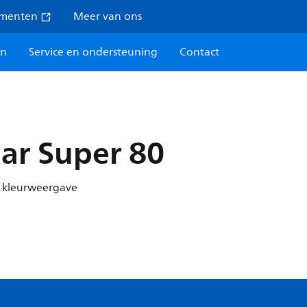
umenten
Meer van ons
en
Service en ondersteuning
Contact
ar Super 80
e kleurweergave