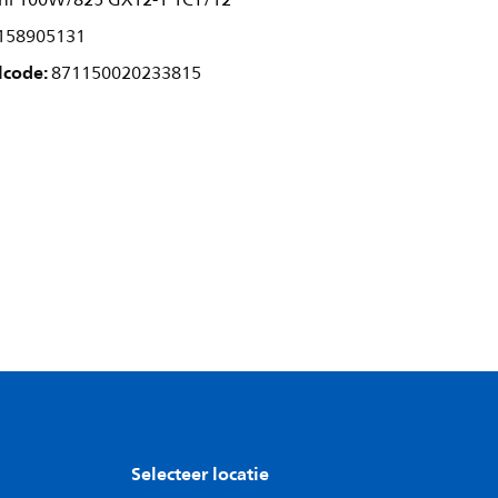
ni 100W/825 GX12-1 1CT/12
158905131
lcode:
871150020233815
Selecteer locatie