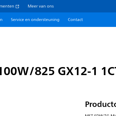
umenten
Meer van ons
en
Service en ondersteuning
Contact
100W/825 GX12-1 1C
Product