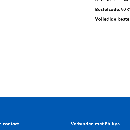
MST SDW-TG Mi
Bestelcode:
928
Volledige beste
n contact
Verbinden met Philips