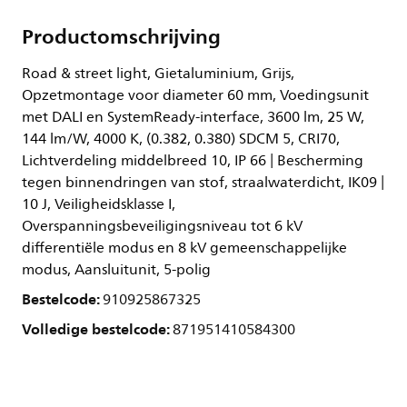
Productomschrijving
Road & street light, Gietaluminium, Grijs,
Opzetmontage voor diameter 60 mm, Voedingsunit
met DALI en SystemReady-interface, 3600 lm, 25 W,
144 lm/W, 4000 K, (0.382, 0.380) SDCM 5, CRI70,
Lichtverdeling middelbreed 10, IP 66 | Bescherming
tegen binnendringen van stof, straalwaterdicht, IK09 |
10 J, Veiligheidsklasse I,
Overspanningsbeveiligingsniveau tot 6 kV
differentiële modus en 8 kV gemeenschappelijke
modus, Aansluitunit, 5-polig
Bestelcode:
910925867325
Volledige bestelcode:
871951410584300