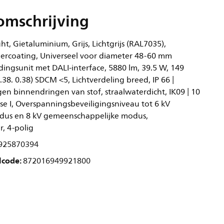
omschrijving
ght, Gietaluminium, Grijs, Lichtgrijs (RAL7035),
ercoating, Universeel voor diameter 48-60 mm
dingsunit met DALI-interface, 5880 lm, 39.5 W, 149
.38. 0.38) SDCM <5, Lichtverdeling breed, IP 66 |
en binnendringen van stof, straalwaterdicht, IK09 | 10
asse I, Overspanningsbeveiligingsniveau tot 6 kV
odus en 8 kV gemeenschappelijke modus,
, 4-polig
925870394
lcode:
872016949921800