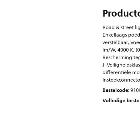
Product
Road & street li
Enkellaags poed
verstelbaar, Voe
lm/W, 4000 K, (0
Bescherming teg
J, Veiligheidskl
differentiële m
Insteekconnector
Bestelcode:
910
Volledige beste