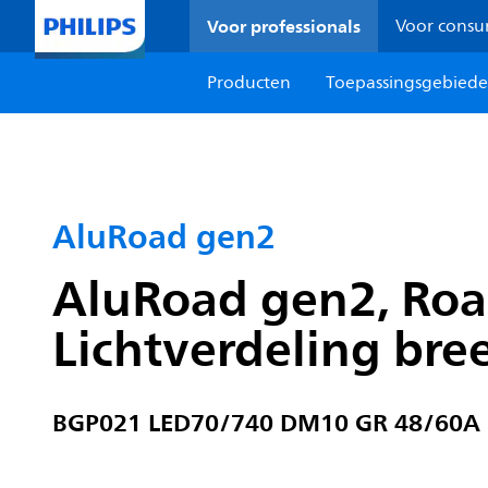
Voor professionals
Voor cons
Producten
Toepassingsgebied
AluRoad gen2
AluRoad gen2, Road
Lichtverdeling bree
BGP021 LED70/740 DM10 GR 48/60A