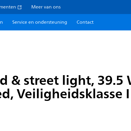
umenten
Meer van ons
en
Service en ondersteuning
Contact
 & street light, 39.5 
d, Veiligheidsklasse I