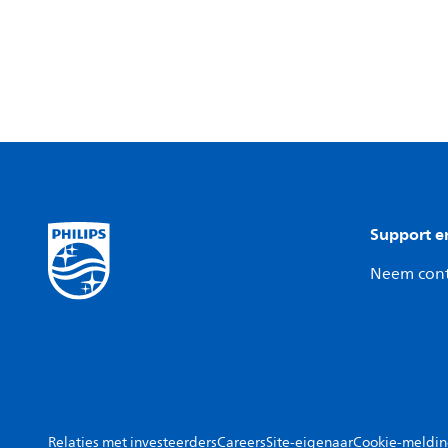
Support e
Neem cont
Relaties met investeerders
Careers
Site-eigenaar
Cookie-meldi