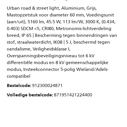
Urban road & street light, Aluminium, Grijs,
Mastopzetstuk voor diameter 60 mm, Voedingsunit
(aan/uit), 5160 lm, 45.5 W, 113 lm/W, 3000 K, (0.434,
0.403) SDCM <5, CRI80, Metronomis-lichtverdeling
breed, IP 65 | Bescherming tegen binnendringen van
stof, straalwaterdicht, IK08 | 5 J, beschermd tegen
vandalisme, Veiligheidsklasse I,
Overspanningsbeveiligingsniveau tot 6 kV
differentiële modus en 8 kV gemeenschappelijke
modus, Insteekconnector 5-polig Wieland/Adels-
compatibel
Bestelcode:
912300024871
Volledige bestelcode:
871951421224400