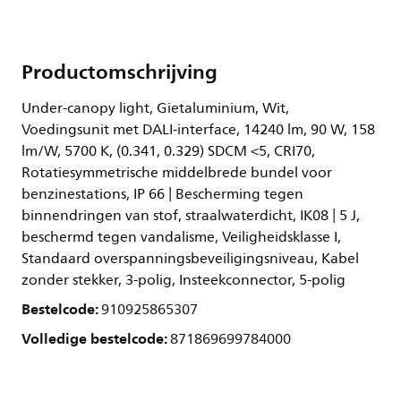
Productomschrijving
Under-canopy light, Gietaluminium, Wit,
Voedingsunit met DALI-interface, 14240 lm, 90 W, 158
lm/W, 5700 K, (0.341, 0.329) SDCM <5, CRI70,
Rotatiesymmetrische middelbrede bundel voor
benzinestations, IP 66 | Bescherming tegen
binnendringen van stof, straalwaterdicht, IK08 | 5 J,
beschermd tegen vandalisme, Veiligheidsklasse I,
Standaard overspanningsbeveiligingsniveau, Kabel
zonder stekker, 3-polig, Insteekconnector, 5-polig
Bestelcode:
910925865307
Volledige bestelcode:
871869699784000