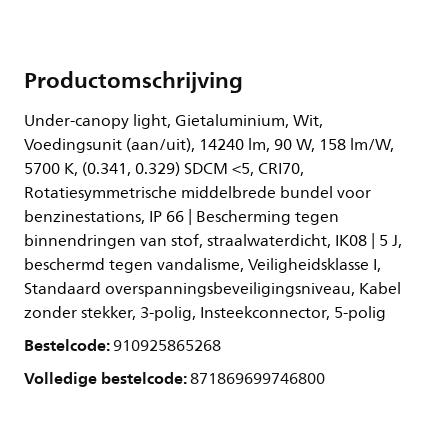
Productomschrijving
Under-canopy light, Gietaluminium, Wit,
Voedingsunit (aan/uit), 14240 lm, 90 W, 158 lm/W,
5700 K, (0.341, 0.329) SDCM <5, CRI70,
Rotatiesymmetrische middelbrede bundel voor
benzinestations, IP 66 | Bescherming tegen
binnendringen van stof, straalwaterdicht, IK08 | 5 J,
beschermd tegen vandalisme, Veiligheidsklasse I,
Standaard overspanningsbeveiligingsniveau, Kabel
zonder stekker, 3-polig, Insteekconnector, 5-polig
Bestelcode:
910925865268
Volledige bestelcode:
871869699746800