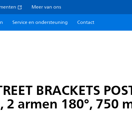
umenten
Meer van ons
en
Service en ondersteuning
Contact
STREET BRACKETS POS
 2 armen 180°, 750 m