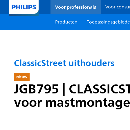
Voor professionals
Voor cons
Producten
Toepassingsgebied
ClassicStreet uithouders
Nieuw
JGB795 | CLASSIC
voor mastmontage,