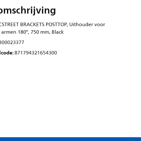
omschrijving
ICSTREET BRACKETS POSTTOP, Uithouder voor
 armen 180°, 750 mm, Black
300023377
lcode:
871794321654300