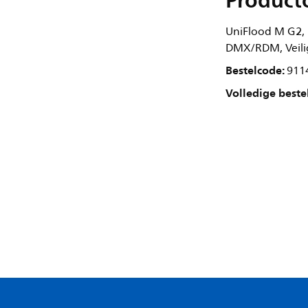
Product
UniFlood M G2,
DMX/RDM, Veilig
Bestelcode:
911
Volledige beste