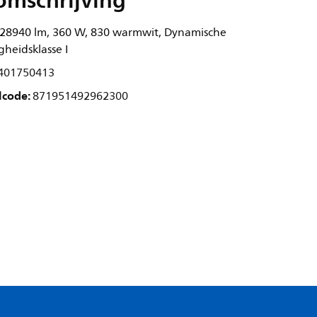
omschrijving
 28940 lm, 360 W, 830 warmwit, Dynamische
heidsklasse I
401750413
lcode:
871951492962300