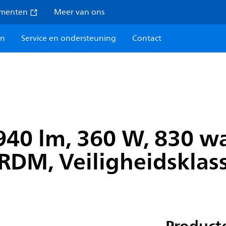
umenten
Meer van ons
en
Service en ondersteuning
Contact
940 lm, 360 W, 830 w
M, Veiligheidsklass