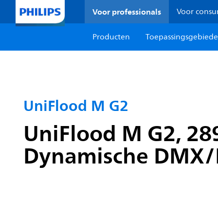
Voor professionals
Voor cons
Producten
Toepassingsgebied
UniFlood M G2
UniFlood M G2, 28
Dynamische DMX/RD