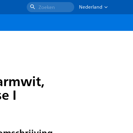
Nederland
Zoeken
armwit,
e I