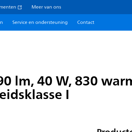
umenten
Meer van ons
en
Service en ondersteuning
Contact
90 lm, 40 W, 830 war
idsklasse I