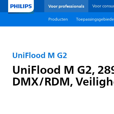
Voor professionals
Voor cons
Producten
Toepassingsgebied
UniFlood M G2
UniFlood M G2, 28
DMX/RDM, Veilighe