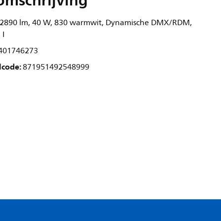
omschrijving
 2890 lm, 40 W, 830 warmwit, Dynamische DMX/RDM,
 I
401746273
lcode:
871951492548999