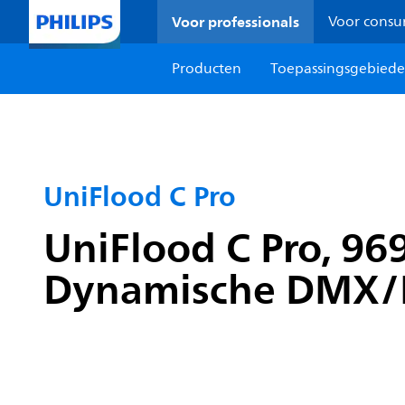
Voor professionals
Voor cons
Producten
Toepassingsgebied
UniFlood C Pro
UniFlood C Pro, 96
Dynamische DMX/RD