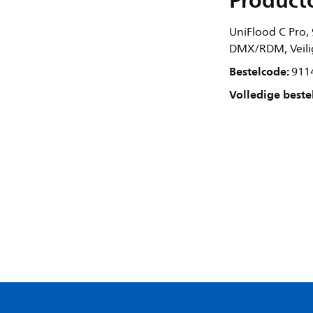
Product
UniFlood C Pro,
DMX/RDM, Veilig
Bestelcode:
911
Volledige beste