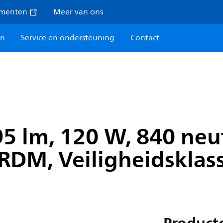
umenten
Meer van ons
en
Service en ondersteuning
Contact
95 lm, 120 W, 840 neu
M, Veiligheidsklass