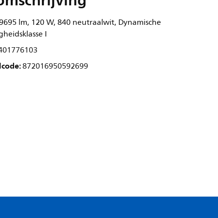
omschrijving
 9695 lm, 120 W, 840 neutraalwit, Dynamische
heidsklasse I
401776103
lcode:
872016950592699