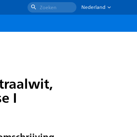
Nederland
Zoeken
traalwit,
e I