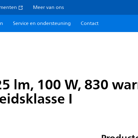
umenten
Meer van ons
en
Service en ondersteuning
Contact
125 lm, 100 W, 830 w
idsklasse I