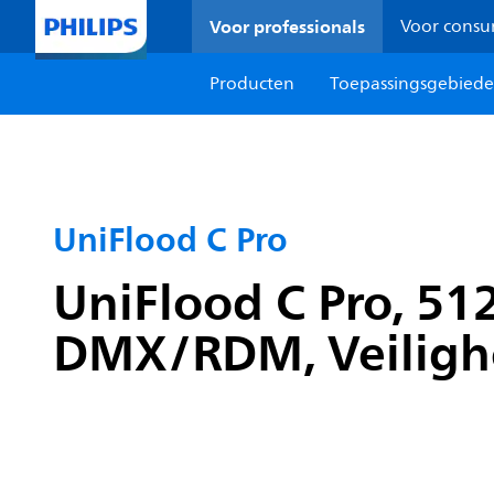
Voor professionals
Voor cons
Producten
Toepassingsgebied
UniFlood C Pro
UniFlood C Pro, 5
DMX/RDM, Veilighe