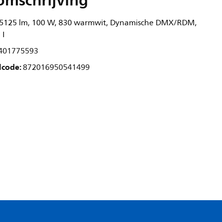
omschrijving
, 5125 lm, 100 W, 830 warmwit, Dynamische DMX/RDM,
 I
401775593
lcode:
872016950541499