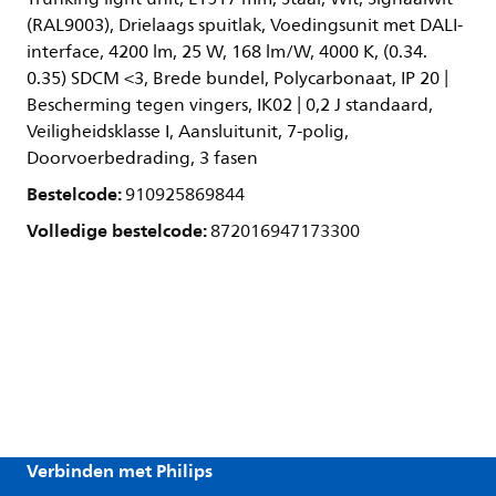
(RAL9003), Drielaags spuitlak, Voedingsunit met DALI-
interface, 4200 lm, 25 W, 168 lm/W, 4000 K, (0.34.
0.35) SDCM <3, Brede bundel, Polycarbonaat, IP 20 |
Bescherming tegen vingers, IK02 | 0,2 J standaard,
Veiligheidsklasse I, Aansluitunit, 7-polig,
Doorvoerbedrading, 3 fasen
Bestelcode:
910925869844
Volledige bestelcode:
872016947173300
Verbinden met Philips