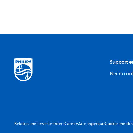
Support e
Neem cont
Relaties met investeerders
Careers
Site-eigenaar
Cookie-meldi