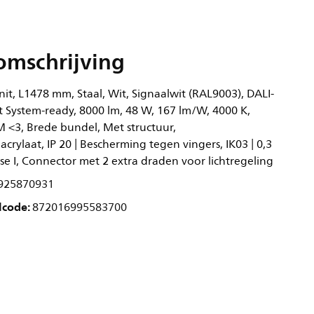
omschrijving
nit, L1478 mm, Staal, Wit, Signaalwit (RAL9003), DALI-
 System-ready, 8000 lm, 48 W, 167 lm/W, 4000 K,
M <3, Brede bundel, Met structuur,
rylaat, IP 20 | Bescherming tegen vingers, IK03 | 0,3
asse I, Connector met 2 extra draden voor lichtregeling
925870931
lcode:
872016995583700