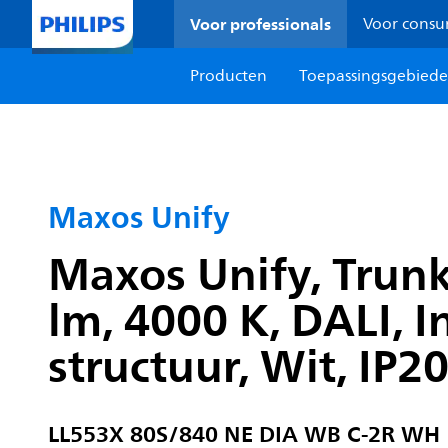
Voor professionals
Voor cons
Producten
Toepassingsgebied
Maxos Unify
Maxos Unify, Trunk
lm, 4000 K, DALI, 
structuur, Wit, IP2
LL553X 80S/840 NE DIA WB C-2R WH