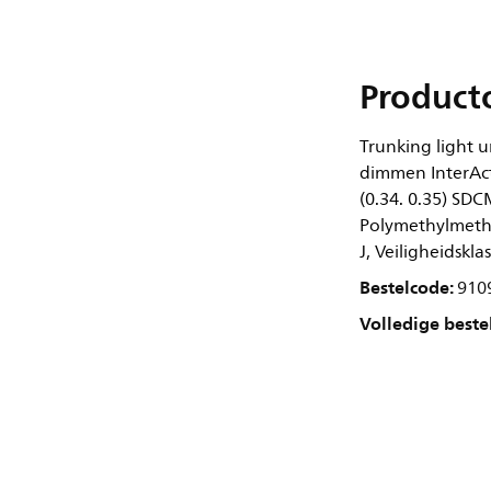
Product
Trunking light u
dimmen InterAct
(0.34. 0.35) SDC
Polymethylmethac
J, Veiligheidskl
Bestelcode:
910
Volledige beste