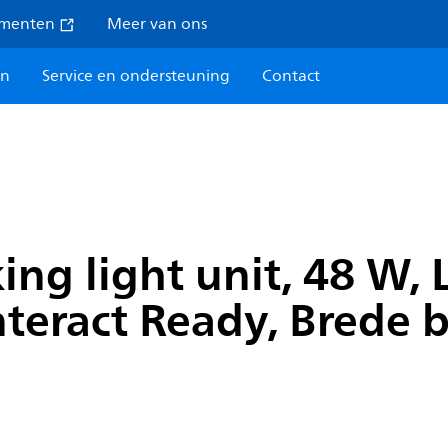
umenten
Meer van ons
en
Service en ondersteuning
Contact
ing light unit, 48 W
Interact Ready, Brede 
0