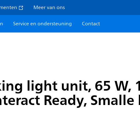
umenten
Meer van ons
en
Service en ondersteuning
Contact
ing light unit, 65 W
Interact Ready, Smalle
0