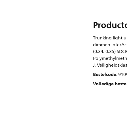
Product
Trunking light u
dimmen InterAct
(0.34. 0.35) SDC
Polymethylmethac
J, Veiligheidskla
Bestelcode:
910
Volledige beste