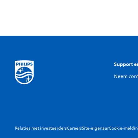
Support e
Neem cont
Relaties met investeerders
Careers
Site-eigenaar
Cookie-meldi