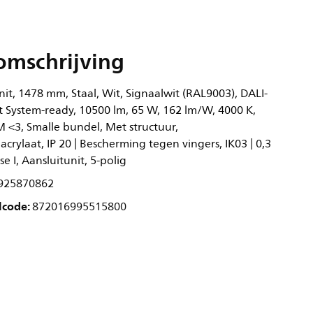
omschrijving
nit, 1478 mm, Staal, Wit, Signaalwit (RAL9003), DALI-
 System-ready, 10500 lm, 65 W, 162 lm/W, 4000 K,
M <3, Smalle bundel, Met structuur,
rylaat, IP 20 | Bescherming tegen vingers, IK03 | 0,3
sse I, Aansluitunit, 5-polig
925870862
lcode:
872016995515800