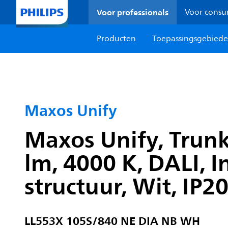
Voor professionals
Voor cons
Producten
Toepassingsgebied
Maxos Unify
Maxos Unify, Trunk
lm, 4000 K, DALI, 
structuur, Wit, IP2
LL553X 105S/840 NE DIA NB WH