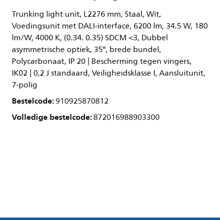
Trunking light unit, L2276 mm, Staal, Wit,
Voedingsunit met DALI-interface, 6200 lm, 34.5 W, 180
lm/W, 4000 K, (0.34. 0.35) SDCM <3, Dubbel
asymmetrische optiek, 35°, brede bundel,
Polycarbonaat, IP 20 | Bescherming tegen vingers,
IK02 | 0,2 J standaard, Veiligheidsklasse I, Aansluitunit,
7-polig
Bestelcode:
910925870812
Volledige bestelcode:
872016988903300