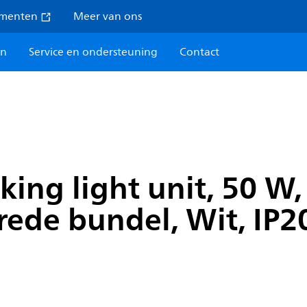
umenten
Meer van ons
en
Service en ondersteuning
Contact
king light unit, 50 
rede bundel, Wit, IP2