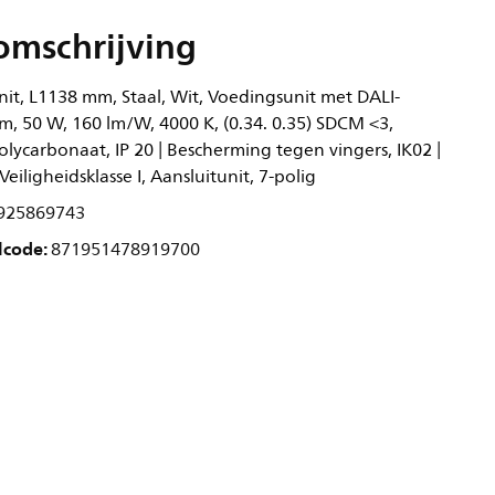
omschrijving
nit, L1138 mm, Staal, Wit, Voedingsunit met DALI-
lm, 50 W, 160 lm/W, 4000 K, (0.34. 0.35) SDCM <3,
lycarbonaat, IP 20 | Bescherming tegen vingers, IK02 |
Veiligheidsklasse I, Aansluitunit, 7-polig
925869743
lcode:
871951478919700