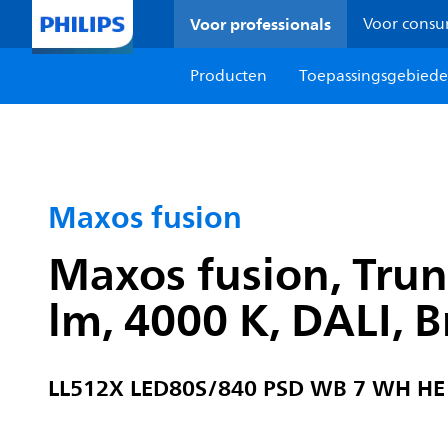
Voor professionals
Voor cons
Producten
Toepassingsgebied
Maxos fusion
Maxos fusion, Trun
lm, 4000 K, DALI, B
LL512X LED80S/840 PSD WB 7 WH HE