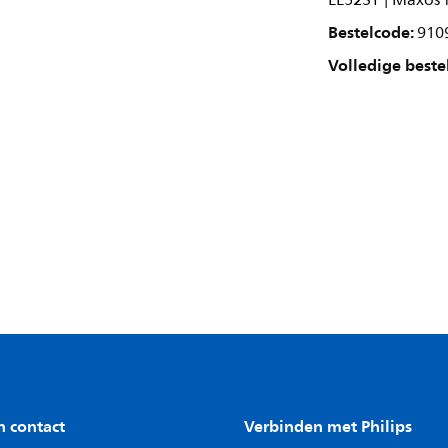
LL523T | Maxos f
Bestelcode:
910
Volledige beste
n contact
Verbinden met Philips