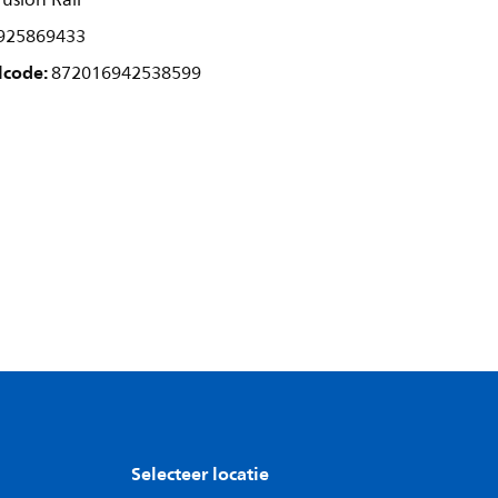
usion Rail
925869433
lcode:
872016942538599
Selecteer locatie