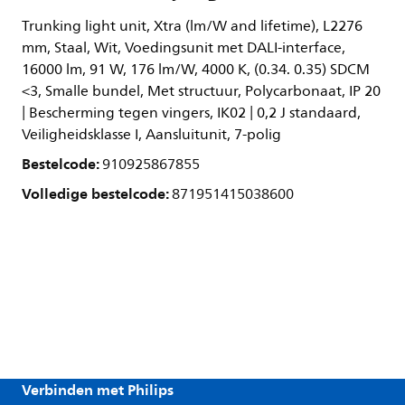
Trunking light unit, Xtra (lm/W and lifetime), L2276
mm, Staal, Wit, Voedingsunit met DALI-interface,
16000 lm, 91 W, 176 lm/W, 4000 K, (0.34. 0.35) SDCM
<3, Smalle bundel, Met structuur, Polycarbonaat, IP 20
| Bescherming tegen vingers, IK02 | 0,2 J standaard,
Veiligheidsklasse I, Aansluitunit, 7-polig
Bestelcode:
910925867855
Volledige bestelcode:
871951415038600
Verbinden met Philips