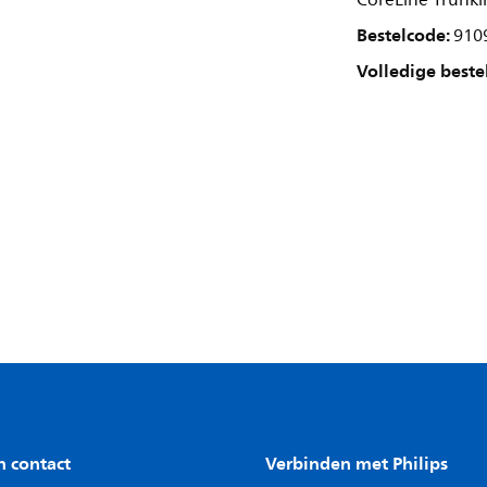
CoreLine Trunki
Bestelcode:
910
Volledige beste
n contact
Verbinden met Philips