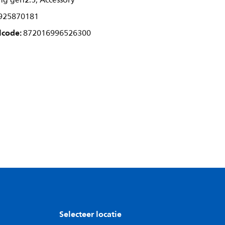
ng gen2.5, Accessory
925870181
lcode:
872016996526300
Selecteer locatie