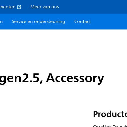
umenten
Meer van ons
en
Service en ondersteuning
Contact
gen2.5, Accessory
Product