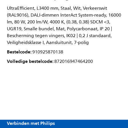
UltraEfficient, L3400 mm, Staal, Wit, Verkeerswit
(RAL9016), DALI-dimmen InterAct System-ready, 16000
lm, 80 W, 200 lm/W, 4000 K, (0.38, 0.38) SDCM <3,
UGR19, Smalle bundel, Mat, Polycarbonaat, IP 20 |
Bescherming tegen vingers, IK02 | 0,2 J standaard,
Veiligheidsklasse I, Aansluitunit, 7-polig
Bestelcode:
910925870138
Volledige bestelcode:
872016947464200
Verbinden met Philips