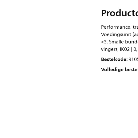
Product
Performance, tra
Voedingsunit (aa
<3, Smalle bunde
vingers, IK02 | 0
Bestelcode:
910
Volledige beste