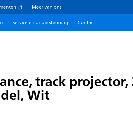
umenten
Meer van ons
en
Service en ondersteuning
Contact
ance, track projector,
del, Wit