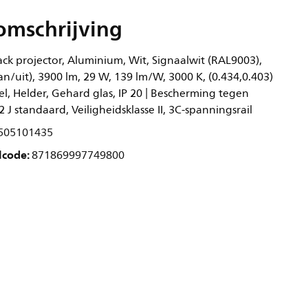
omschrijving
ck projector, Aluminium, Wit, Signaalwit (RAL9003),
n/uit), 3900 lm, 29 W, 139 lm/W, 3000 K, (0.434,0.403)
l, Helder, Gehard glas, IP 20 | Bescherming tegen
,2 J standaard, Veiligheidsklasse II, 3C-spanningsrail
505101435
lcode:
871869997749800