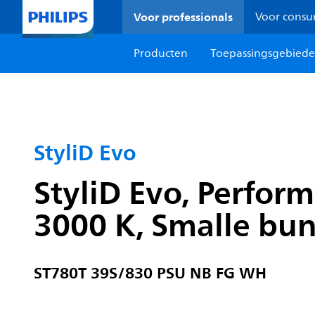
Voor professionals
Voor cons
Producten
Toepassingsgebied
StyliD Evo
StyliD Evo, Perform
3000 K, Smalle bun
ST780T 39S/830 PSU NB FG WH