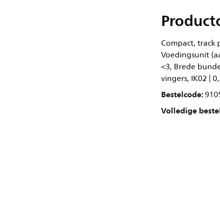
Product
Compact, track p
Voedingsunit (aa
<3, Brede bundel
vingers, IK02 | 0
Bestelcode:
910
Volledige beste