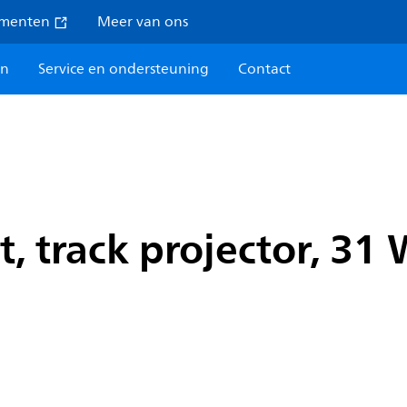
umenten
Meer van ons
en
Service en ondersteuning
Contact
, track projector, 31 