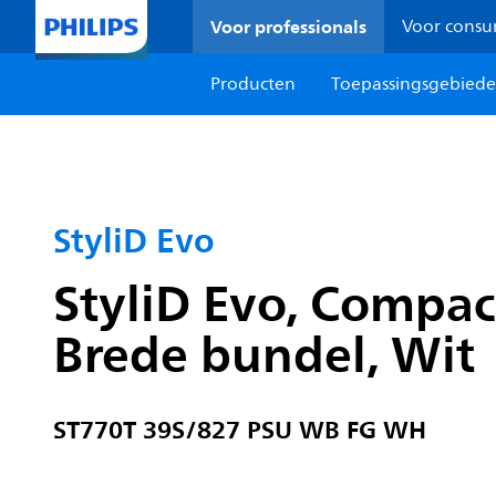
Voor professionals
Voor cons
Producten
Toepassingsgebied
StyliD Evo
StyliD Evo, Compact
Brede bundel, Wit
ST770T 39S/827 PSU WB FG WH