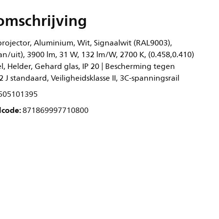
omschrijving
rojector, Aluminium, Wit, Signaalwit (RAL9003),
n/uit), 3900 lm, 31 W, 132 lm/W, 2700 K, (0.458,0.410)
, Helder, Gehard glas, IP 20 | Bescherming tegen
,2 J standaard, Veiligheidsklasse II, 3C-spanningsrail
505101395
lcode:
871869997710800