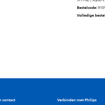
ST770Z | StyliD
Bestelcode:
910
Volledige beste
n contact
Verbinden met Philips