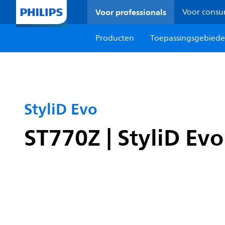
Voor professionals
Voor cons
Producten
Toepassingsgebied
StyliD Evo
ST770Z | StyliD Ev