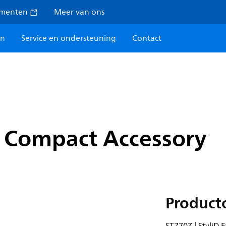
umenten
Meer van ons
en
Service en ondersteuning
Contact
o Compact Accessory
Product