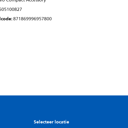
 Evo Compact Accessory
505100827
lcode:
871869996957800
Selecteer locatie