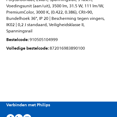
Voedingsunit (aan/uit), 3500 lm, 31.5 W, 111 lm/W,
PremiumColor, 3000 K, (0.422, 0.386), CRI>90,
Bundelhoek 36°, IP 20 | Bescherming tegen vingers,
IK02 | 0,2 J standaard, Veiligheidsklasse II,
Spanningsrail
Bestelcode:
910505104999
Volledige bestelcode:
872016983890100
Verbinden met Philips