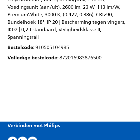
Voedingsunit (aan/uit), 2600 lm, 23 W, 113 lm/W,
PremiumWhite, 3000 K, (0.422, 0.386), CRI>90,
Bundelhoek 18°, IP 20 | Bescherming tegen vingers,
IK02 | 0,2 J standaard, Veiligheidsklasse II,
Spanningsrail
Bestelcode:
910505104985
Volledige bestelcode:
872016983876500
Verbinden met Philips