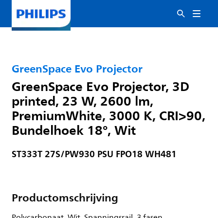
GreenSpace Evo Projector
GreenSpace Evo Projector, 3D
printed, 23 W, 2600 lm,
PremiumWhite, 3000 K, CRI>90,
Bundelhoek 18°, Wit
ST333T 27S/PW930 PSU FPO18 WH481
Productomschrijving
Polycarbonaat, Wit, Spanningsrail, 3 fasen,