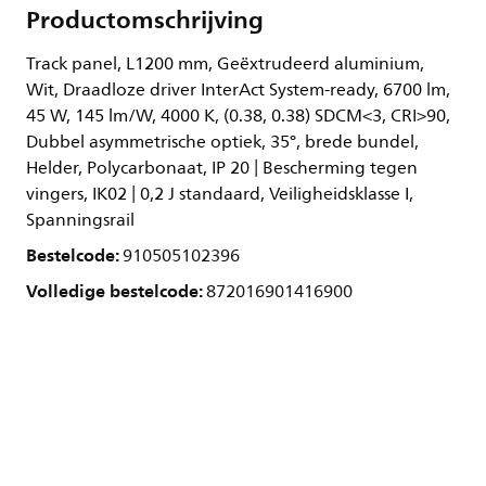
Productomschrijving
Track panel, L1200 mm, Geëxtrudeerd aluminium,
Wit, Draadloze driver InterAct System-ready, 6700 lm,
45 W, 145 lm/W, 4000 K, (0.38, 0.38) SDCM<3, CRI>90,
Dubbel asymmetrische optiek, 35°, brede bundel,
Helder, Polycarbonaat, IP 20 | Bescherming tegen
vingers, IK02 | 0,2 J standaard, Veiligheidsklasse I,
Spanningsrail
Bestelcode:
910505102396
Volledige bestelcode:
872016901416900