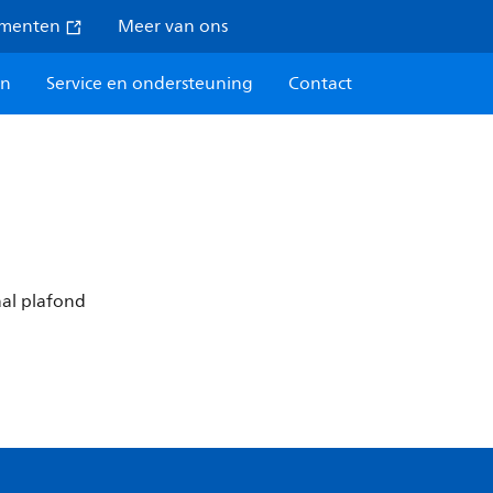
umenten
Meer van ons
en
Service en ondersteuning
Contact
aal plafond