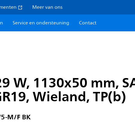
umenten
Meer van ons
en
Service en ondersteuning
Contact
 29 W, 1130x50 mm, S
GR19, Wieland, TP(b)
W5-M/F BK