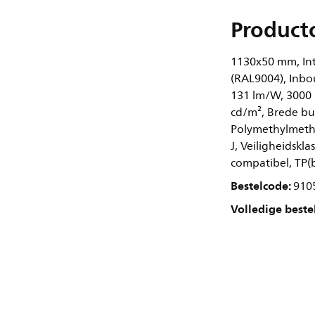
Product
1130x50 mm, Inte
(RAL9004), Inbo
131 lm/W, 3000 
cd/m², Brede bu
Polymethylmethac
J, Veiligheidskl
compatibel, TP(b
Bestelcode:
910
Volledige beste