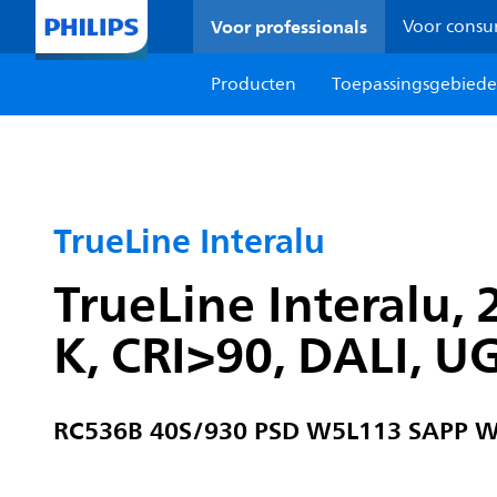
Voor professionals
Voor cons
Producten
Toepassingsgebied
TrueLine Interalu
TrueLine Interalu,
K, CRI>90, DALI, U
RC536B 40S/930 PSD W5L113 SAPP 