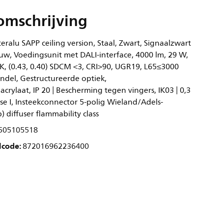
omschrijving
ralu SAPP ceiling version, Staal, Zwart, Signaalzwart
uw, Voedingsunit met DALI-interface, 4000 lm, 29 W,
K, (0.43, 0.40) SDCM <3, CRI>90, UGR19, L65≤3000
ndel, Gestructureerde optiek,
rylaat, IP 20 | Bescherming tegen vingers, IK03 | 0,3
asse I, Insteekconnector 5-polig Wieland/Adels-
) diffuser flammability class
505105518
lcode:
872016962236400