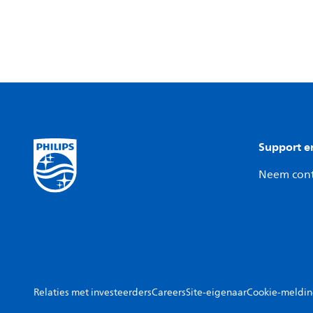
Support e
Neem cont
Relaties met investeerders
Careers
Site-eigenaar
Cookie-meldi