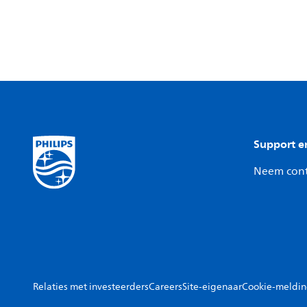
Support e
Neem cont
Relaties met investeerders
Careers
Site-eigenaar
Cookie-meldi