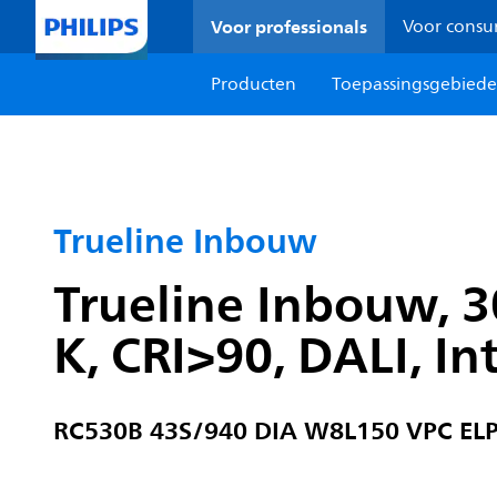
Voor professionals
Voor cons
Producten
Toepassingsgebied
Trueline Inbouw
Trueline Inbouw, 
K, CRI>90, DALI, I
RC530B 43S/940 DIA W8L150 VPC EL