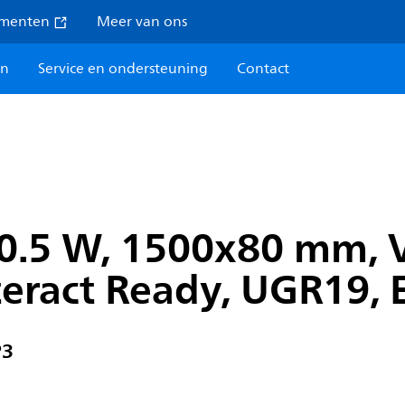
umenten
Meer van ons
en
Service en ondersteuning
Contact
30.5 W, 1500x80 mm, 
nteract Ready, UGR19,
P3