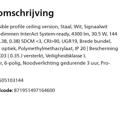
omschrijving
ble profile ceiling version, Staal, Wit, Signaalwit
-dimmen InterAct System-ready, 4300 lm, 30.5 W, 144
0.38, 0.38) SDCM <3, CRI>90, UGR19, Brede bundel,
 optiek, Polymethylmethacrylaat, IP 20 | Bescherming
03 | 0.35 J versterkt, Veiligheidsklasse I,
r, 6-polig, Noodverlichting gedurende 3 uur, Pro-
505103144
lcode:
871951497164600