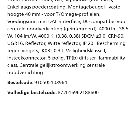
Enkellaags poedercoating, Montagebeugel - vaste
hoogte 40 mm - voor T/Omega-profielen,
Voedingsunit met DALI-interface, DC-compatibel voor
centrale noodverlichting (geïntegreerd), 4000 lm, 38.5
W, 104 lm/W, 4000 K, (0.38, 0.38) SDCM ≤3.0, CRI>90,
UGR16, Reflector, Witte reflector, IP 20 | Bescherming
tegen vingers, IK03 | 0,3 J, Veiligheidsklasse I,
Insteekconnector, 5-polig, TP(b) diffuser flammability
class, Centrale gelijkstroomwerking centrale
noodverlichting
Bestelcode:
910505103964
Volledige bestelcode:
872016962188600