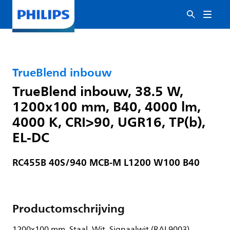
TrueBlend inbouw
TrueBlend inbouw, 38.5 W,
1200x100 mm, B40, 4000 lm,
4000 K, CRI>90, UGR16, TP(b),
EL-DC
RC455B 40S/940 MCB-M L1200 W100 B40
Productomschrijving
1200x100 mm, Staal, Wit, Signaalwit (RAL9003),