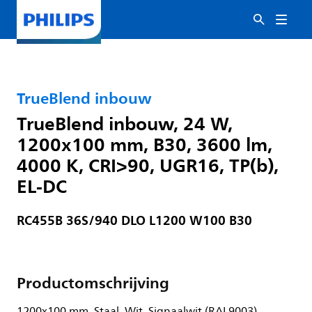
TrueBlend inbouw
TrueBlend inbouw, 24 W,
1200x100 mm, B30, 3600 lm,
4000 K, CRI>90, UGR16, TP(b),
EL-DC
RC455B 36S/940 DLO L1200 W100 B30
Productomschrijving
1200x100 mm, Staal, Wit, Signaalwit (RAL9003),