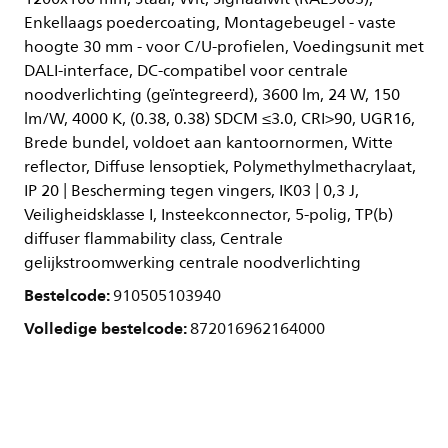
Enkellaags poedercoating, Montagebeugel - vaste
hoogte 30 mm - voor C/U-profielen, Voedingsunit met
DALI-interface, DC-compatibel voor centrale
noodverlichting (geïntegreerd), 3600 lm, 24 W, 150
lm/W, 4000 K, (0.38, 0.38) SDCM ≤3.0, CRI>90, UGR16,
Brede bundel, voldoet aan kantoornormen, Witte
reflector, Diffuse lensoptiek, Polymethylmethacrylaat,
IP 20 | Bescherming tegen vingers, IK03 | 0,3 J,
Veiligheidsklasse I, Insteekconnector, 5-polig, TP(b)
diffuser flammability class, Centrale
gelijkstroomwerking centrale noodverlichting
Bestelcode:
910505103940
Volledige bestelcode:
872016962164000