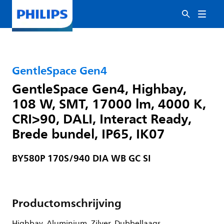
GentleSpace Gen4
GentleSpace Gen4, Highbay,
108 W, SMT, 17000 lm, 4000 K,
CRI>90, DALI, Interact Ready,
Brede bundel, IP65, IK07
BY580P 170S/940 DIA WB GC SI
Productomschrijving
Highbay, Aluminium, Zilver, Dubbellaags