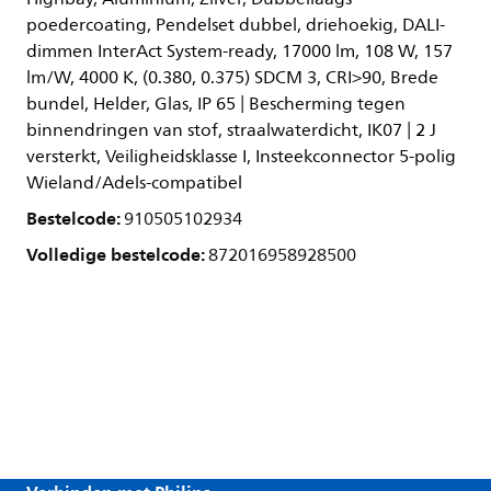
poedercoating, Pendelset dubbel, driehoekig, DALI-
dimmen InterAct System-ready, 17000 lm, 108 W, 157
lm/W, 4000 K, (0.380, 0.375) SDCM 3, CRI>90, Brede
bundel, Helder, Glas, IP 65 | Bescherming tegen
binnendringen van stof, straalwaterdicht, IK07 | 2 J
versterkt, Veiligheidsklasse I, Insteekconnector 5-polig
Wieland/Adels-compatibel
Bestelcode:
910505102934
Volledige bestelcode:
872016958928500