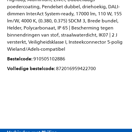
poedercoating, Pendelset dubbel, driehoekig, DALI-
dimmen InterAct System-ready, 17000 lm, 110 W, 155
lm/W, 4000 K, (0.380, 0.375) SDCM 3, Brede bundel,
Helder, Polycarbonaat, IP 65 | Bescherming tegen
binnendringen van stof, straalwaterdicht, IK07 | 2 J
versterkt, Veiligheidsklasse I, Insteekconnector 5-polig
Wieland/Adels-compatibel
Bestelcode:
910505102886
Volledige bestelcode:
872016959422700